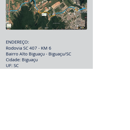
ENDEREÇO:​
Rodovia SC 407 - KM 6
Bairro Alto Biguaçu - Biguaçu/SC
Cidade: Biguaçu
UF: SC
CEP:
88164183
Brasil
Link da localização: