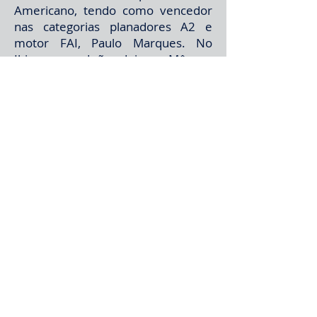
Americano, tendo como vencedor
nas categorias planadores A2 e
motor FAI, Paulo Marques. No
Ibirapuera, João Jaime Mônaco
consegue a primeira pista oficial de
U-Control com alambrado e asfalto.
Em 1970, surgiu o clube de voo livre
"Aerobu". Outro impulso
importante ocorreu nesta época: a
introdução dos transistores, chips e
circuitos impressos nos
transmissores de rádio. Barateou-
os de tal forma que os praticantes
de rádio-controle começaram a
crescer em todo o mundo.
Em 1975, o primeiro brasileiro a
participar de um Campeonato
Mundial de motor FAI, Eolo Carlini,
classificou-se em "fly-off", entre os